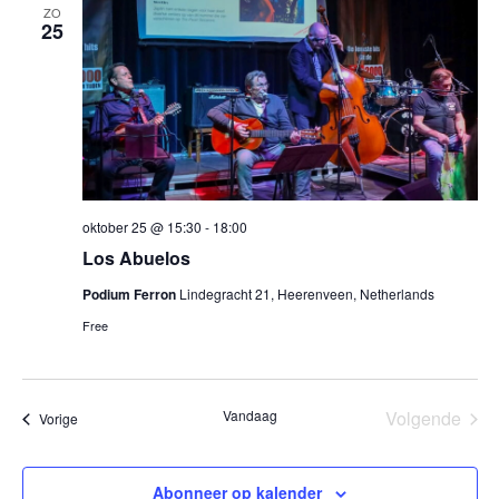
ZO
25
oktober 25 @ 15:30
-
18:00
Los Abuelos
Podium Ferron
Lindegracht 21, Heerenveen, Netherlands
Free
Vandaag
Volgende
Evenementen
Vorige
Eveneme
Abonneer op kalender