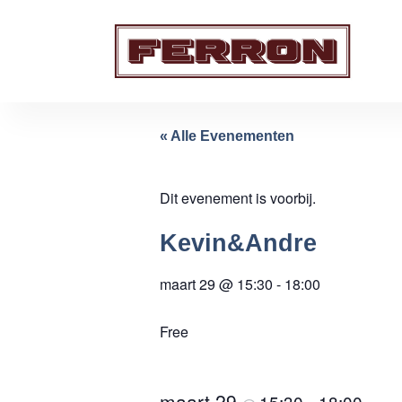
« Alle Evenementen
Dit evenement is voorbij.
Kevin&Andre
maart 29
@
15:30
-
18:00
Free
maart 29
15:30
18:00