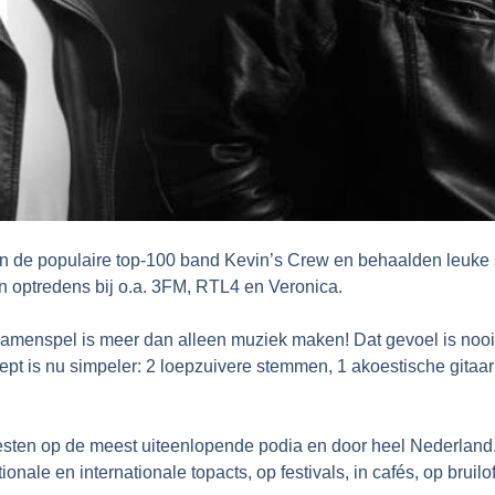
n de populaire top-100 band Kevin’s Crew en behaalden leuke
n optredens bij o.a. 3FM, RTL4 en Veronica.
samenspel is meer dan alleen muziek maken! Dat gevoel is nooi
pt is nu simpeler: 2 loepzuivere stemmen, 1 akoestische gitaar e
esten op de meest uiteenlopende podia en door heel Nederland
ale en internationale topacts, op festivals, in cafés, op bruilof